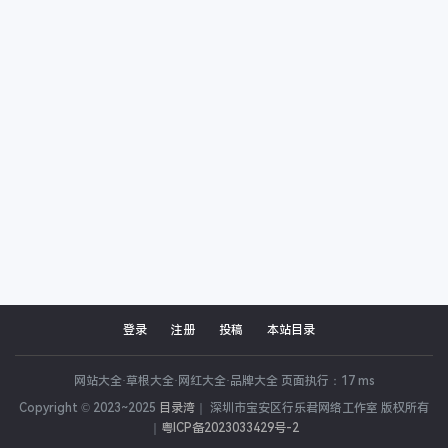
登录
注册
投稿
本站目录
网站大全·草根大全·网红大全·品牌大全 页面执行：17 ms
Copyright © 2023~2025
目录湾
｜ 深圳市宝安区行乐君网络工作室 版权所有
｜
粤ICP备2023033429号-2