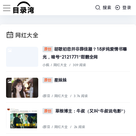
搜索
登录
网红大全
​胡歌初恋并非薛佳凝？18岁纯爱情书曝
原创
光，暗号“2121771”甜翻全网
小枫
/
网红大全
/
309 阅读
星妹妹
原创
i醉豆
/
网红大全
/
3.7k 阅读
草根博主：牛叔（又叫“牛叔说电影”）
原创
i醉豆
/
网红大全
/
2k 阅读