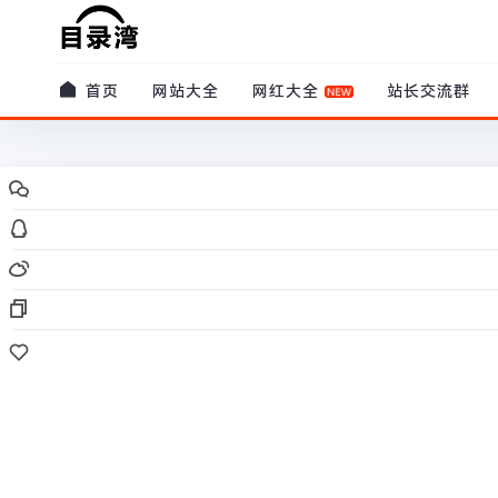
首页
网站大全
网红大全
站长交流群
原创
网红大全
阿斗归来了
i醉豆
/
07-16
/
0 评论
/
2.1k 阅读
/
0 赞
作者有点忙，还没写简介