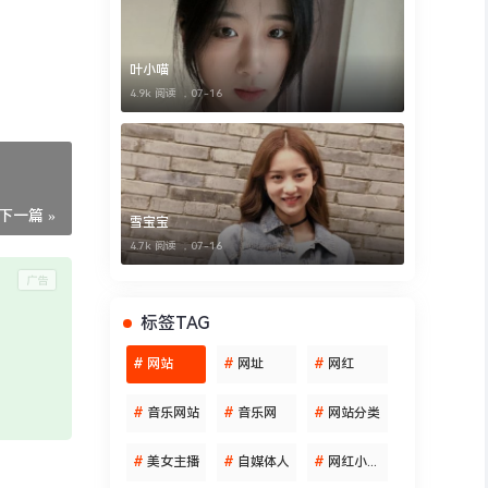
叶小喵
4.9k 阅读 ，
07-16
下一篇 »
雪宝宝
4.7k 阅读 ，
07-16
标签TAG
#
网站
#
网址
#
网红
#
音乐网站
#
音乐网
#
网站分类
#
美女主播
#
自媒体人
#
网红小姐姐