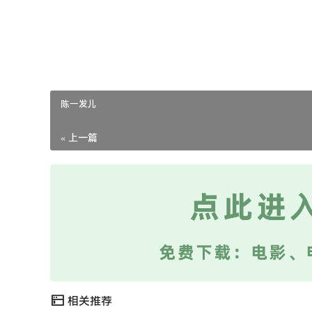
点睛的神来之笔。
原创文章，作者：i醉豆，如若转载，请注明出处：https://www.muluw
陈一发儿
« 上一篇
相关推荐