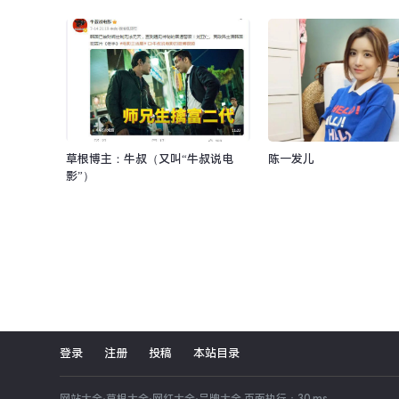
草根博主：牛叔（又叫“牛叔说电
陈一发儿
影”）
登录
注册
投稿
本站目录