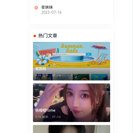
星妹妹
2023-07-16
热门文章
昵图网
8.2k 阅读 ，
07-16
古代神话
杨橙橙Yome
5.1k 阅读 ，
07-16
犹如画龙