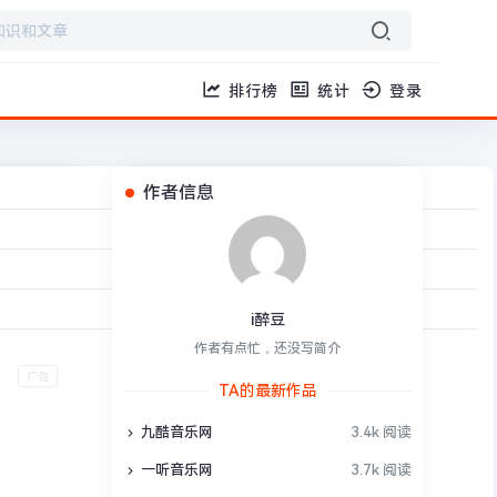
排行榜
统计
登录
作者信息
读 1 分钟
红大全
›
正文
i醉豆
作者有点忙，还没写简介
TA的最新作品
九酷音乐网
3.4k 阅读
一听音乐网
3.7k 阅读