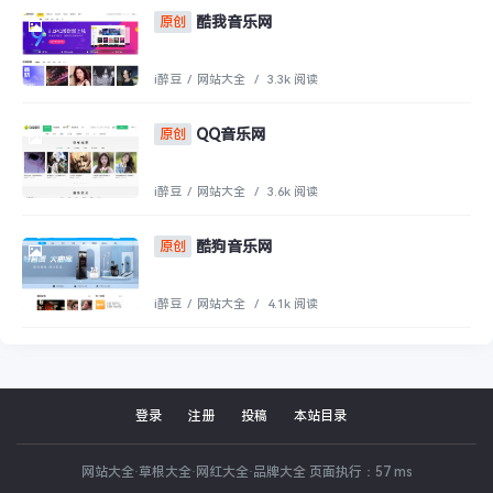
酷我音乐网
原创
i醉豆
/
网站大全
/
3.3k 阅读
QQ音乐网
原创
i醉豆
/
网站大全
/
3.6k 阅读
酷狗音乐网
原创
i醉豆
/
网站大全
/
4.1k 阅读
登录
注册
投稿
本站目录
网站大全·草根大全·网红大全·品牌大全 页面执行：57 ms