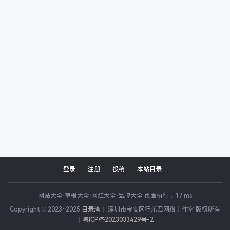
登录
注册
投稿
本站目录
网站大全·草根大全·网红大全·品牌大全 页面执行：17 ms
Copyright © 2023~2025
目录湾
｜ 深圳市宝安区行乐君网络工作室 版权所有
｜
粤ICP备2023033429号-2